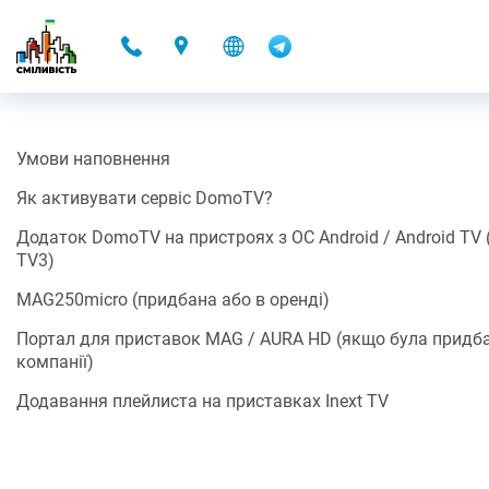
-
Умови наповнення
DOMOTV
Як активувати сервіс DomoTV?
15.11.2021 22:34
Додаток DomoTV на пристроях з ОС Android / Android TV (н
TV3)
Разом з Контент-партнером Omega ми запускаємо можливість
перегляду ТБ каналів (Контенту*/Додаткового сервісу*) за
MAG250micro (придбана або в оренді)
допомогою готових застосунків для Android, для iOS та для
SMART TV, або плейлиста.
Портал для приставок MAG / AURA HD (якщо була придб
компанії)
Ще приємніша новина, це те що, можливість переглядати ТБ
канали (Контент*/Додатковий сервіс*)
включено до вартості
Додавання плейлиста на приставках Inext TV
послуг доступу до мережі Інтернет
(або оренди додаткового
обладнання).
Умови наповнення