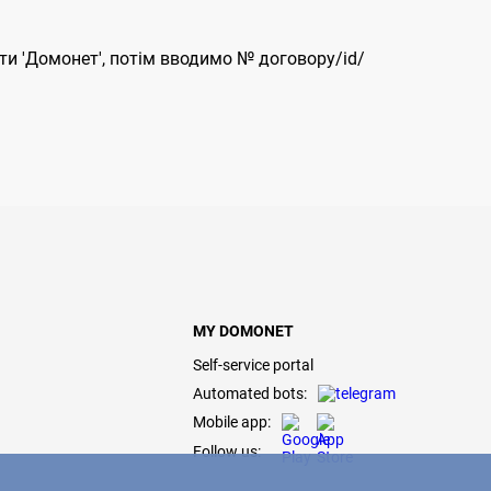
ти 'Домонет', потім вводимо № договору/id/
MY DOMONET
Self-service portal
Automated bots:
Mobile app:
Follow us: