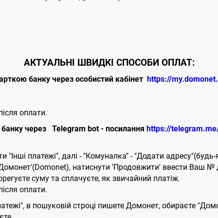
АКТУАЛЬНІ ШВИДКІ СПОСОБИ ОПЛАТ:
арткою банку через особистий кабінет
https://my.domonet
ісля оплати.
банку через Telegram bot - посилання
https://telegram.m
 "Інші платежі", далі - "Комуналка" - "Додати адресу"(будь-я
 'Домонет'(Domonet), натиснути 'Продовжити' ввести Ваш № 
орегуєте суму та сплачуєте, як звичайний платіж.
ісля оплати.
латежі", в пошуковій строці пишете Домонет, обираєте "Дом
єте.