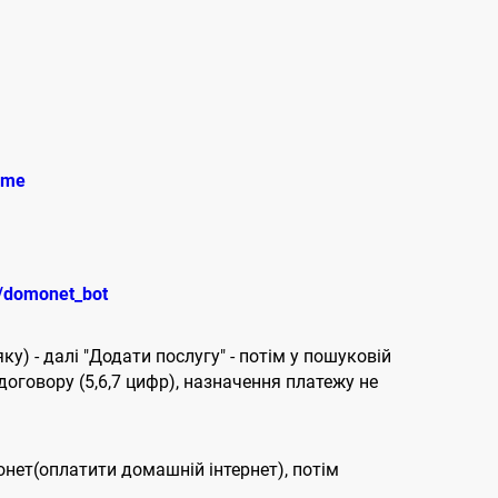
.me
e/domonet_bot
ку) - далі "Додати послугу" - потім у пошуковій
договору (5,6,7 цифр), назначення платежу не
онет(оплатити домашній інтернет), потім