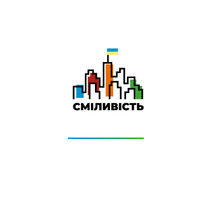
-
Даруємо УСІМ додаткові місяці Інтернету!
Бажаєш заощадити та отримати знижку? Оплати
домашній Інтернет наперед. Ми подаруємо тобі
додаткові місяці.