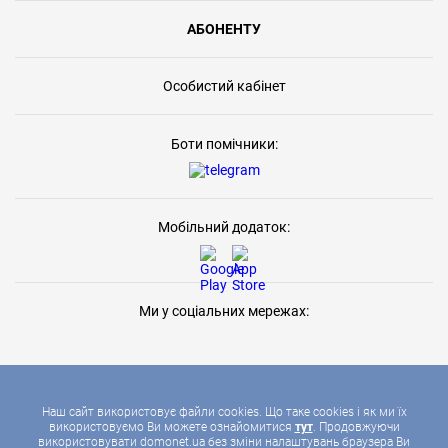
АБОНЕНТУ
Особистий кабінет
Боти помічники:
Мобільний додаток:
Ми у соціальних мережах:
Наш сайт використовує файли cookies. Що таке cookies і як ми їх
використовуємо Ви можете ознайомитися
тут
. Продовжуючи
використовувати domonet.ua без зміни налаштувань браузера Ви