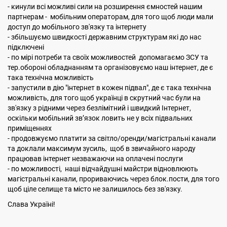
- кинули всі можливі сили на розширення ємностей нашим
партнерам - мобільним операторам, для того щоб люди мали
доступ до мобільного зв'язку та інтернету
- збільшуємо швидкості державним структурам які до нас
підключені
- по мірі потреби та своїх можливостей допомагаємо ЗСУ та
тер.обороні обладнанням та організовуємо наш інтернет, де є
така технічна можливість
- запустили в дію "інтернет в кожен підвал", де є така технічна
можливість, для того щоб українці в скрутний час були на
зв'язку з рідними через безлімітний і швидкий Інтернет,
оскільки мобільний зв’язок ловить не у всіх підвальних
приміщеннях
- продовжуємо платити за світло/оренди/магістральні канали
та доклали максимум зусиль, щоб в звичайного народу
працював інтернет незважаючи на оплачені послуги
- по можливості, наші відчайдушні майстри відновлюють
магістральні канали, прориваючись через блок.пости, для того
щоб ціле селище та місто не залишилось без зв'язку.
Слава Україні!